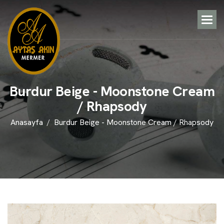
B
u
r
d
u
r
B
e
i
g
e
-
M
o
o
n
s
t
o
n
e
C
r
e
a
m
/
R
h
a
p
s
o
d
y
Anasayfa
Burdur Beige - Moonstone Cream / Rhapsody