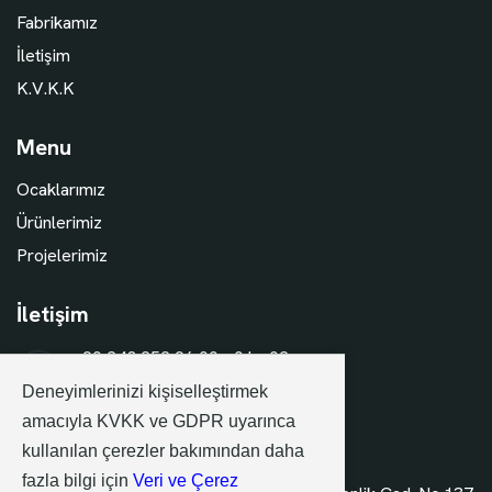
Fabrikamız
İletişim
K.V.K.K
Menu
Ocaklarımız
Ürünlerimiz
Projelerimiz
İletişim
+90 248 252 96 00 - 01 - 02
+90 248 252 99 98 (Faks)
Deneyimlerinizi kişiselleştirmek
amacıyla KVKK ve GDPR uyarınca
info@aytasakinmermer.com
kullanılan çerezler bakımından daha
fazla bilgi için
Veri ve Çerez